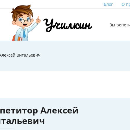
Блог
О п
Вы репет
Алексей Витальевич
петитор Алексей
итальевич