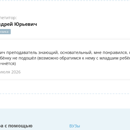
петитор:
ндрей Юрьевич
изика
ч преподаватель знающий, основательный, мне понравился, 
бёнку не подошёл (возможно обратимся к нему с младшим ребён
ачнётся)
 июля 2026
ра с помощью
ВУЗы