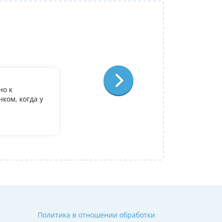
Репетитор:
Ольга Александровна
Физика
Отзыв:
но к
У дочери есть желание поступить в it лиц
ком, когда у
олимпиадеого уровня 7 и 8 класс за лето
9. Искали посильнее преподавателя для п
Ольгой Александровне! Спасибо!
Алина
14 июля 2026
Политика в отношении обработки