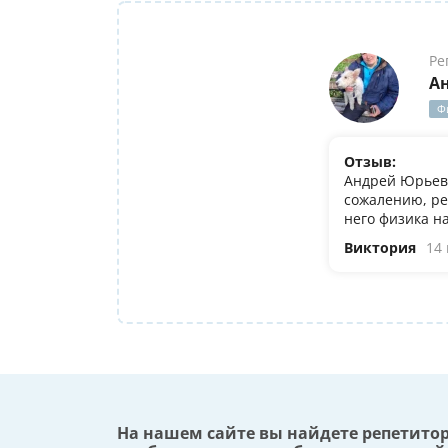
Ре
А
Ф
Отзыв:
Андрей Юрьеви
сожалению, ре
него физика н
Виктория
14
На нашем сайте вы найдете репетито