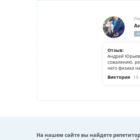
Ре
А
Ф
Отзыв:
Андрей Юрьеви
сожалению, ре
него физика н
Виктория
14
На нашем сайте вы найдете репетито