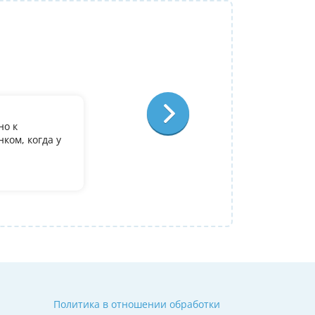
Репетитор:
Ольга Александровна
Физика
Отзыв:
но к
У дочери есть желание поступить в it лиц
ком, когда у
олимпиадеого уровня 7 и 8 класс за лето
9. Искали посильнее преподавателя для п
Ольгой Александровне! Спасибо!
Алина
14 июля 2026
Политика в отношении обработки