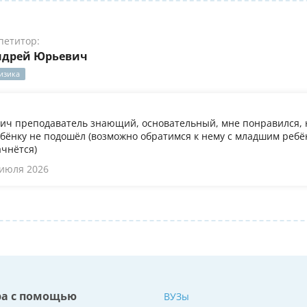
петитор:
ндрей Юрьевич
изика
ч преподаватель знающий, основательный, мне понравился, 
бёнку не подошёл (возможно обратимся к нему с младшим ребён
ачнётся)
 июля 2026
ра с помощью
ВУЗы