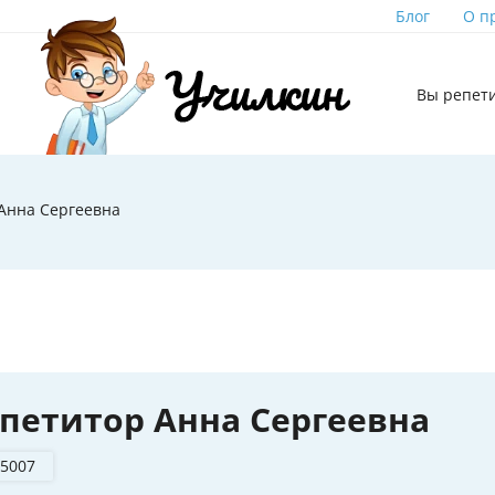
Блог
О п
Вы репет
Анна Сергеевна
петитор Анна Сергеевна
 5007