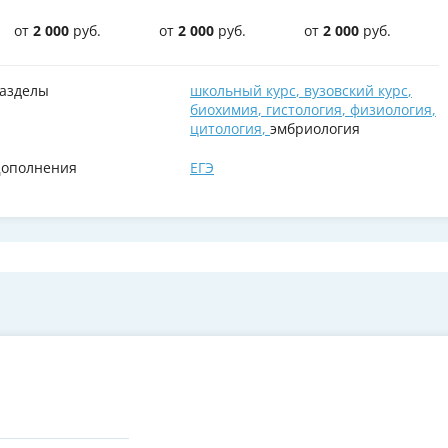
от
2 000
руб.
от
2 000
руб.
от
2 000
руб.
азделы
школьный курс
,
вузовский курс
,
биохимия
,
гистология
,
физиология
,
цитология
,
эмбриология
ополнения
ЕГЭ