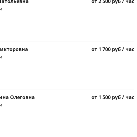
натольевна
от 2 500 руб / час
и
Викторовна
от 1 700 руб / час
и
ина Олеговна
от 1 500 руб / час
и