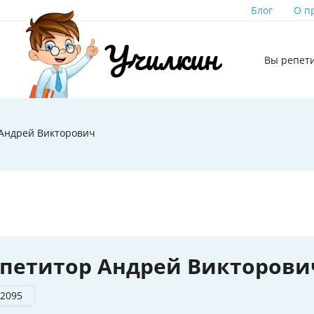
Блог
О п
Вы репет
Андрей Викторович
петитор Андрей Викторови
 2095