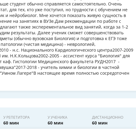
ьше студент обычно справляется самостоятельно. Очень
т, для тех, кто уже поступил, но трудности с обучением не
ктик и нейробиолог. Мне хочется показать живую сущность в
чение на занятиях в ВУЗе.Дам рекомендации по работе с
агают также эксперементальное вид занятий, когда за 1-2
судим результаты. Далее ученик сможет совершенствовать
дметы (обычно вузовская Биология) и подготовка к ЕГЭ тоже
патологии (чистая медицина) - неврологией,
010 - н.с. Национального Кардиологического центра2007-2009
 им. Н.К.Кольцова2002-2005 - ассистент курса "Биология" для
нт каф. Гистологии Медицинского факультета РУДН2017 -
авушка"2017-2018 - учитель химии и биологии в частной
в "Умном Лагере"В настоящее время полностью сосредоточен
У РЕПЕТИТОРА
У УЧЕНИКА
ДИСТАНЦИОННО
60 мин
60 мин
60 мин