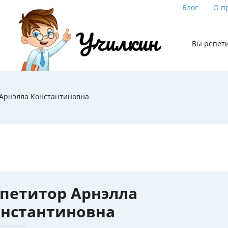
Блог
О п
Вы репет
 Арнэлла Константиновна
петитор Арнэлла
онстантиновна