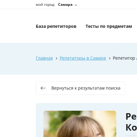
мой город:
Самара
База репетиторов
Тесты по предметам
Главная
Репетиторы в Самаре
Репетитор
Вернуться к результатам поиска
Ре
К