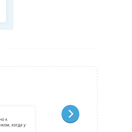
Репетитор:
Ольга Александровна
Физика
Отзыв:
но к
У дочери есть желание поступить в it лиц
ком, когда у
олимпиадеого уровня 7 и 8 класс за лето
9. Искали посильнее преподавателя для п