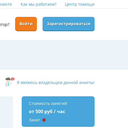
роекте
Как мы работаем?
Центр помощи
Войти
Зарегистрироваться
итор?
Я являюсь владельцем данной анкеты!
Стоимость занятий
от 500 руб / час
Занят