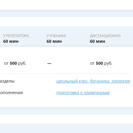
У РЕПЕТИТОРА
У УЧЕНИКА
ДИСТАНЦИОННО
60 мин
60 мин
60 мин
от
500
руб.
—
от
500
руб.
азделы
школьный курс
,
ботаника
,
зоология
ополнения
подготовка к олимпиадам