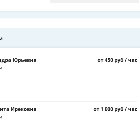
и
ндра Юрьевна
от 450 руб / час
и
ита Ирековна
от 1 000 руб / час
и