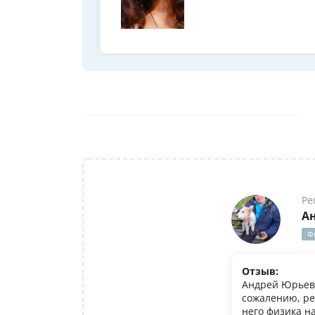
Ре
А
Ф
Отзыв:
Андрей Юрьеви
сожалению, ре
него физика н