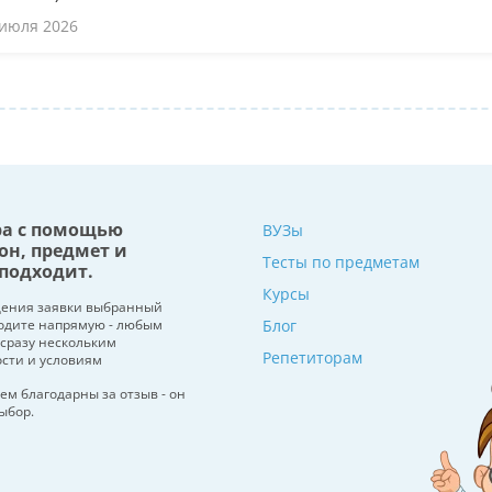
 июля 2026
ра с помощью
ВУЗы
он, предмет и
Тесты по предметам
подходит.
Курсы
щения заявки выбранный
водите напрямую - любым
Блог
 сразу нескольким
Репетиторам
ости и условиям
ем благодарны за отзыв - он
ыбор.