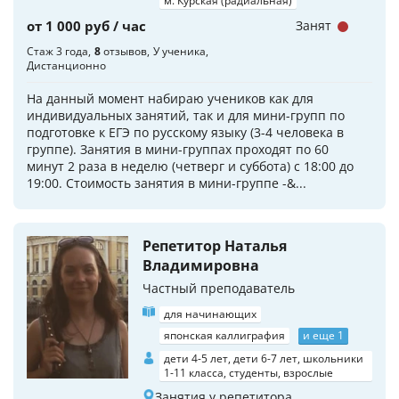
м. Курская (радиальная)
от 1 000 руб / час
Занят
Стаж 3 года
8
отзывов
У ученика
Дистанционно
На данный момент набираю учеников как для
индивидуальных занятий, так и для мини-групп по
подготовке к ЕГЭ по русскому языку (3-4 человека в
группе). Занятия в мини-группах проходят по 60
минут 2 раза в неделю (четверг и суббота) с 18:00 до
19:00. Стоимость занятия в мини-группе -&...
Репетитор Наталья
Владимировна
Частный преподаватель
для начинающих
японская каллиграфия
и еще 1
дети 4-5 лет, дети 6-7 лет, школьники
1-11 класса, студенты, взрослые
Занятия у репетитора