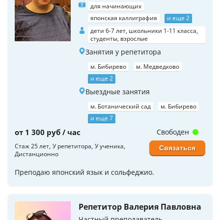
для начинающих
японская каллиграфия
и еще 2
дети 6-7 лет, школьники 1-11 класса,
студенты, взрослые
Занятия у репетитора
м. Бибирево
м. Медведково
и еще 2
Выездные занятия
м. Ботанический сад
м. Бибирево
и еще 7
от 1 300 руб / час
Свободен
Стаж 25 лет
У репетитора
У ученика
Связаться
Дистанционно
Преподаю японский язык и сольфеджио.
Репетитор Валерия Павловна
Частный преподаватель