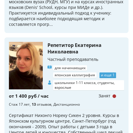
московских вузах (РУДН, МГУ) и на курсах иностранных
языков (Denis' School, курсы при МИДе и др.).
Практикуется индивидуальный подход к ученику:
подбирается наиболее подходящая методик и
составляется прогр...
Репетитор Екатерина
Николаевна
Частный преподаватель
для начинающих
японская каллиграфия
и еще 1
школьники 1-11 класса, студенты,
взрослые
от 1 400 руб / час
Занят
Стаж 17 лет
13
отзывов
Дистанционно
Сертификат Нихонго Нореку Сикен 2 уровня. Курсы в
Японском культурном центре, Санкт-Петербург (год
окончания - 2009). Опыт работы с детьми 3 года в
Центре детей и юношества. Собственный цикл лекций