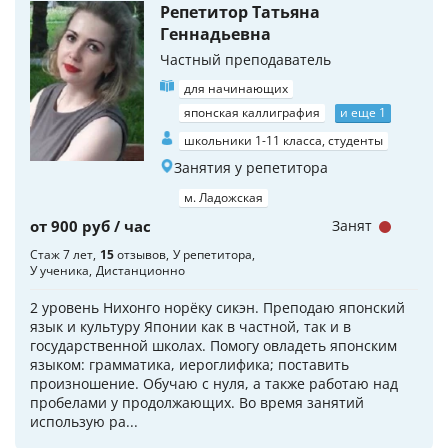
Репетитор Татьяна
Геннадьевна
Частный преподаватель
для начинающих
японская каллиграфия
и еще 1
школьники 1-11 класса, студенты
Занятия у репетитора
м. Ладожская
от 900 руб / час
Занят
Стаж 7 лет
15
отзывов
У репетитора
У ученика
Дистанционно
2 уровень Нихонго норёку сикэн. Преподаю японский
язык и культуру Японии как в частной, так и в
государственной школах. Помогу овладеть японским
языком: грамматика, иероглифика; поставить
произношение. Обучаю с нуля, а также работаю над
пробелами у продолжающих. Во время занятий
использую ра...