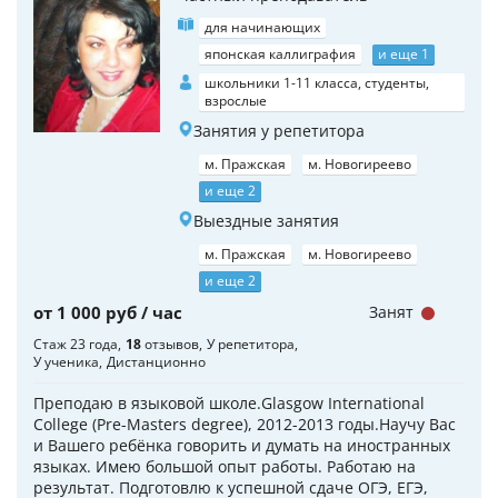
для начинающих
японская каллиграфия
и еще 1
школьники 1-11 класса, студенты,
взрослые
Занятия у репетитора
м. Пражская
м. Новогиреево
и еще 2
Выездные занятия
м. Пражская
м. Новогиреево
и еще 2
от 1 000 руб / час
Занят
Стаж 23 года
18
отзывов
У репетитора
У ученика
Дистанционно
Преподаю в языковой школе.Glasgow International
College (Pre-Masters degree), 2012-2013 годы.Научу Вас
и Вашего ребёнка говорить и думать на иностранных
языках. Имею большой опыт работы. Работаю на
результат. Подготовлю к успешной сдаче ОГЭ, ЕГЭ,