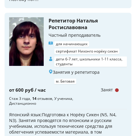
Репетитор Наталья
Ростиславовна
Частный преподаватель
для начинающих
сертификат Нихонго норёку сикэн
дети 6-7 лет, школьники 1-11 класса,
студенты
Занятия у репетитора
м. Беговая
от 600 руб / час
Занят
Стаж 3 года
14
отзывов
У ученика
Дистанционно
Японский язык:Подготовка к Норёку Сикен (N5, N4,
N3). Занятия проводятся по японским и русским
учебникам, используя технические средства для
облегчения успеваемости материала, в том