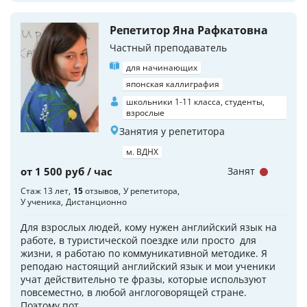
Репетитор Яна Рафкатовна
Частный преподаватель
для начинающих
японская каллиграфия
школьники 1-11 класса, студенты,
взрослые
Занятия у репетитора
м. ВДНХ
от 1 500 руб / час
Занят
Стаж 13 лет
15
отзывов
У репетитора
У ученика
Дистанционно
Для взрослых людей, кому нужен английский язык на
работе, в туристической поездке или просто для
жизни, я работаю по коммуникативной методике. Я
реподаю настоящий английский язык и мои ученики
учат действительно те фразы, которые используют
повсеместно, в любой англоговорящей стране.
Поэтому пот...