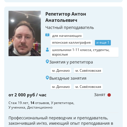
Репетитор Антон
Анатольевич
Частный преподаватель
для начинающих
японская каллиграфия
и еще 1
школьники 1-11 класса, студенты,
взрослые
Занятия у репетитора
м. Динамо
м. Савёловская
Выездные занятия
м. Динамо
м. Савёловская
от 2 000 руб / час
Занят
Стаж 19 лет
14
отзывов
У репетитора
У ученика
Дистанционно
Профессиональный переводчик и преподаватель,
закончивший ин'яз, имеющий опыт преподавания в