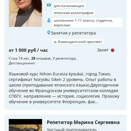
для начинающих
японская каллиграфия
школьники 1-11 класса, студенты,
взрослые
Занятия у репетитора
м. Комендантский проспект
от 1 000 руб / час
Занят
Стаж 14 лет
28
отзывов
У репетитора
Дистанционно
Языковой курс Nihon-Eurasia kyoukai, город Токио,
сертификат Noryoku Siken 2 уровень. Опыт работы в
школе (преподавание японского языка).Двухгодичное
обучение во Французском университетском колледже
СПбГУ, направления — история, социология. Прохожу
обучение в университете Флоренции, фак...
Репетитор Марина Сергеевна
Частный преподаватель