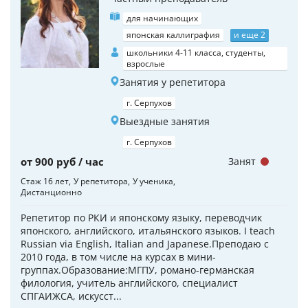
для начинающих
японская каллиграфия
и еще 2
школьники 4-11 класса, студенты,
взрослые
Занятия у репетитора
г. Серпухов
Выездные занятия
г. Серпухов
от 900 руб / час
Занят
Стаж 16 лет
У репетитора
У ученика
Дистанционно
Репетитор по РКИ и японскому языку, переводчик
японского, английского, итальянского языков. I teach
Russian via English, Italian and Japanese.Преподаю с
2010 года, в том числе на курсах в мини-
группах.Образование:МГПУ, романо-германская
филология, учитель английского, специалист
СПГАИЖСА, искусст...