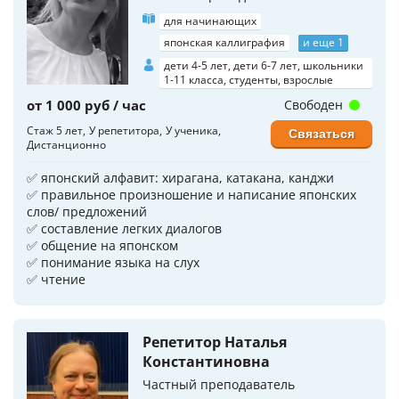
для начинающих
японская каллиграфия
и еще 1
дети 4-5 лет, дети 6-7 лет, школьники
1-11 класса, студенты, взрослые
от 1 000 руб / час
Свободен
Стаж 5 лет
У репетитора
У ученика
Связаться
Дистанционно
✅ японский алфавит: хирагана, катакана, канджи
✅ пpавильное произношение и нaписaние японских
слов/ предложений
✅ составление легких диалогов
✅ общение на японском
✅ понимание языка на слух
✅ чтение
Репетитор Наталья
Константиновна
Частный преподаватель