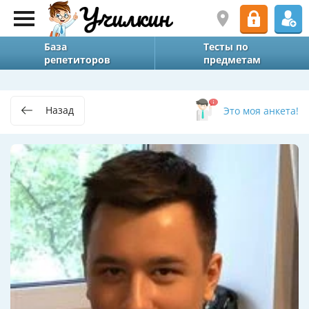
База
Тесты по
репетиторов
предметам
Назад
Это моя анкета!