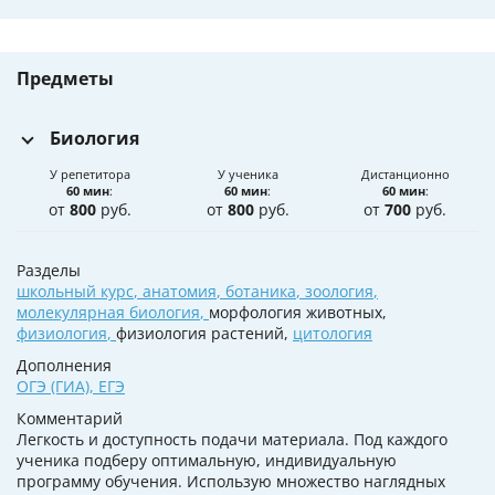
Предметы
Биология
У репетитора
У ученика
Дистанционно
60 мин
:
60 мин
:
60 мин
:
от
800
руб.
от
800
руб.
от
700
руб.
Разделы
школьный курс
,
анатомия
,
ботаника
,
зоология
,
молекулярная биология
,
морфология животных,
физиология
,
физиология растений,
цитология
Дополнения
ОГЭ (ГИА)
,
ЕГЭ
Комментарий
Легкость и доступность подачи материала. Под каждого
ученика подберу оптимальную, индивидуальную
программу обучения. Использую множество наглядных