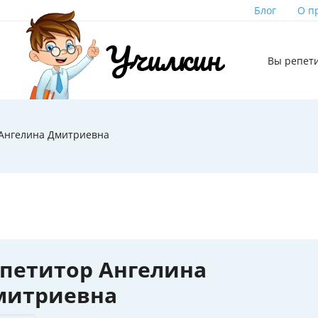
Блог
О п
Вы репет
 Ангелина Дмитриевна
петитор Ангелина
митриевна