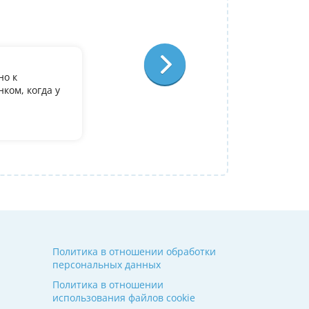
Ольга Александровна
Физика
Отзыв:
но к
У дочери есть желание поступить в it лиц
ком, когда у
олимпиадеого уровня 7 и 8 класс за лето
9. Искали посильнее преподавателя для п
Ольгой Александровне! Спасибо!
Алина
14 июля 2026
Политика в отношении обработки
персональных данных
Политика в отношении
использования файлов cookie