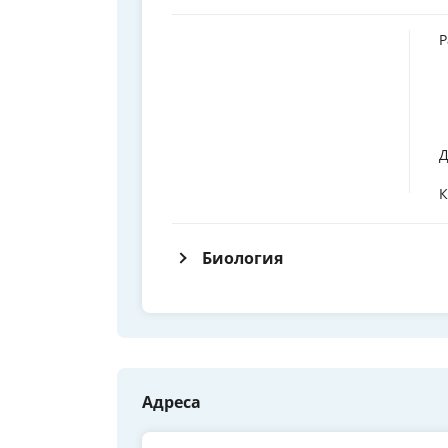
Р
Д
К
Биология
Адреса