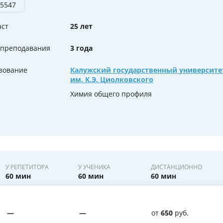
 5547
аст
25 лет
 преподавания
3 года
зование
Калужский государственный университе
им. К.Э. Циолковского
Химия общего профиля
У РЕПЕТИТОРА
У УЧЕНИКА
ДИСТАНЦИОННО
60 мин
60 мин
60 мин
—
—
от
650
руб.