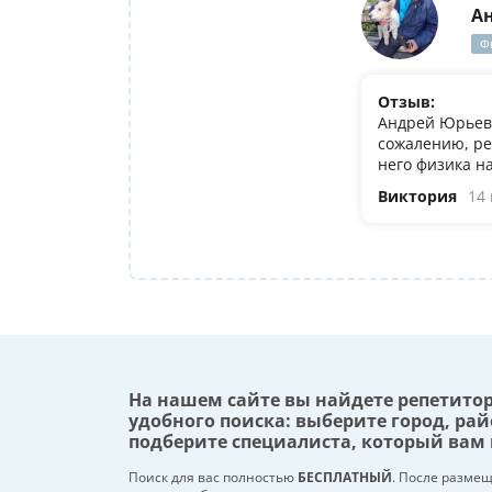
А
Ф
Отзыв:
Андрей Юрьеви
сожалению, ре
него физика н
Виктория
14
На нашем сайте вы найдете репетито
удобного поиска: выберите город, рай
подберите специалиста, который вам 
Поиск для вас полностью
БЕСПЛАТНЫЙ
. После разме