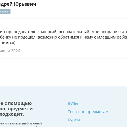
ндрей Юрьевич
изика
ч преподаватель знающий, основательный, мне понравился, 
бёнку не подошёл (возможно обратимся к нему с младшим ребён
ачнётся)
 июля 2026
ра с помощью
ВУЗы
он, предмет и
Тесты по предметам
подходит.
Курсы
щения заявки выбранный