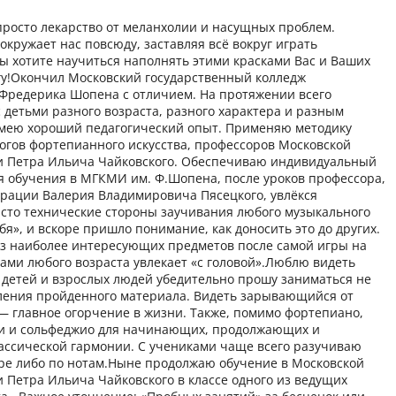
просто лекарство от меланхолии и насущных проблем.
окружает нас повсюду, заставляя всё вокруг играть
ы хотите научиться наполнять этими красками Вас и Ваших
огу!Окончил Московский государственный колледж
Фредерика Шопена с отличием. На протяжении всего
 детьми разного возраста, разного характера и разным
 имею хороший педагогический опыт. Применяю методику
огов фортепианного искусства, профессоров Московской
и Петра Ильича Чайковского. Обеспечиваю индивидуальный
я обучения в МГКМИ им. Ф.Шопена, после уроков профессора,
ерации Валерия Владимировича Пясецкого, увлёкся
исто технические стороны заучивания любого музыкального
бя», и вскоре пришло понимание, как доносить это до других.
з наиболее интересующих предметов после самой игры на
ами любого возраста увлекает «с головой».Люблю видеть
 детей и взрослых людей убедительно прошу заниматься не
епления пройденного материала. Видеть зарывающийся от
 — главное огорчение в жизни. Также, помимо фортепиано,
ки и сольфеджио для начинающих, продолжающих и
лассической гармонии. С учениками чаще всего разучиваю
боре либо по нотам.Ныне продолжаю обучение в Московской
 Петра Ильича Чайковского в классе одного из ведущих