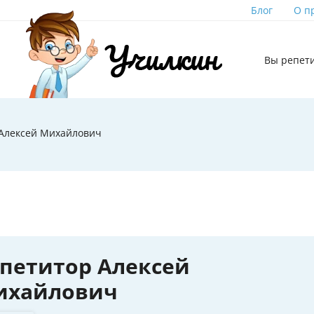
Блог
О п
Вы репет
 Алексей Михайлович
петитор Алексей
ихайлович