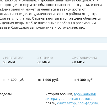
а. Важное уточнение: «Пробных занятий» за бесценок или
ча проходит в формате обычного полноценного урока, и цена
е.Цена занятия может изменяться в зависимости от
ятиях на выезде, от удаленности Вашего района от центра
лагается оплатой. Отмена занятия в тот же день облагается
ь ценная вещь, любые внезапные пробелы в расписании
вать и благодарю за понимание и сотрудничество.
У РЕПЕТИТОРА
У УЧЕНИКА
ДИСТАНЦИОННО
60 мин
60 мин
60 мин
от
1 600
руб.
от
1 600
руб.
от
1 300
руб.
азделы
история музыки,
музыкальная
литература
,
нотная грамота
,
рояль,
синтезатор
,
сольфеджио
,