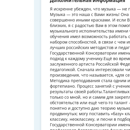
Дополнительная информация
Я искренне убежден, что музыка — не 
Музыка — это наша с Вами жизнь! Она 
совершенно иными красками. И если В
близких, я с радостью Вам в этом пом
музыкального исполнительства имени 
обучения имел возможность работать с
набором способностей, в связи с чем
лучших российских методистов и педаг
Государственной Консерватории имен
подход к каждому ученику.Ещё во врем
заслуженного артиста Российской Фед
педагогикой. Сначала интересовали ч
произведения, что называется, «для се
Методика преподавания стала одним и
фортепиано. Процесс занятий с ученик
результаты своей работы.Талантливых
только со мной, но и самим для закр
обстоятельств или ещё чего-то талант
понятно и доступно даю теорию музы
продвинутых; могу поставить «базу» к
классику, неоклассику, и песни в под
Государственной Консерватории имени