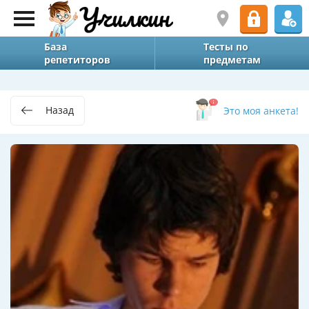
База
Тесты по
репетиторов
предметам
Назад
Это моя анкета!