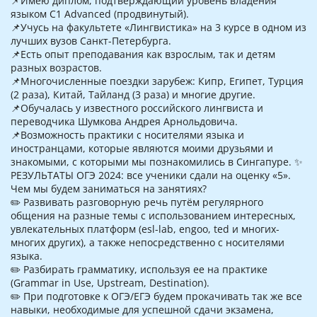
📌Имею диплом, подтверждающий уровень владения
языком С1 Advanced (продвинутый).
📌Учусь на факультете «Лингвистика» на 3 курсе в одном из
лучших вузов Санкт-Петербурга.
📌Есть опыт преподавания как взрослым, так и детям
разных возрастов.
📌Многочисленные поездки зарубеж: Кипр, Египет, Турция
(2 раза), Китай, Тайланд (3 раза) и многие другие.
📌Обучалась у известного российского лингвиста и
переводчика Шумкова Андрея Арнольдовича.
📌Возможность практики с носителями языка и
иностранцами, которые являются моими друзьями и
знакомыми, с которыми мы познакомились в Сингапуре. ✨
РЕЗУЛЬТАТЫ ОГЭ 2024: все ученики сдали на оценку «5».
Чем мы будем заниматься на занятиях?
✏️ Развивать разговорную речь путём регулярного
общения на разные темы с использованием интересных,
увлекательных платформ (esl-lab, engoo, ted и многих-
многих других), а также непосредственно с носителями
языка.
✏️ Разбирать грамматику, используя ее на практике
(Grammar in Use, Upstream, Destination).
✏️ При подготовке к ОГЭ/ЕГЭ будем прокачивать так же все
навыки, необходимые для успешной сдачи экзамена,