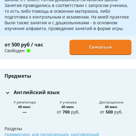
Занятия проводились в соответствии с запросом ученика,
то есть либо помощь в освоении материала, либо
подготовка к контрольным и экзаменам. На моей практике
были также занятия и с дошкольниками - в основном
изучение алфавита, проведение занятий в форме игры.
от 500 руб / час
Связаться
Свободен
Предметы
Английский язык
У репетитора
У ученика
Дистанционно
60 мин
:
60 мин
:
60 мин
:
—
от
700
руб.
от
500
руб.
Разделы
грамматика
,
для начинающих
,
разговорный