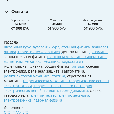
Физика
У репетитора
У ученика
Дистанционно
60 мин
:
60 мин
:
60 мин
:
от
900
руб.
от
900
руб.
от
900
руб.
Разделы
школьный курс
,
вузовский курс
,
атомная физика
,
волновая
оптика
,
геометрическая оптика
,
детали машин,
динамика
,
занимательная физика,
квантовая механика
,
кинематика
,
магнетизм
,
механика
,
механика жидкости и газа
,
молекулярная физика, общая физика,
оптика
,
основы
электроники, релейная защита и автоматика,
релятивистская механика
,
статика
,
строительная
механика,
теоретическая механика
,
теоретические основы
электротехники
,
теория относительности
,
теория
электрических цепей
,
теплота
,
термодинамика
,
физика
твердого тела,
электричество
,
электромеханика
,
электротехника
,
ядерная физика
Дополнения
ОГЭ (ГИА)
,
ЕГЭ