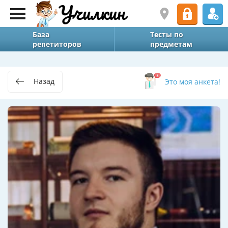
База
Тесты по
репетиторов
предметам
Назад
Это моя анкета!