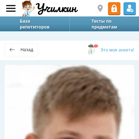
База
Тесты по
репетиторов
предметам
Назад
Это моя анкета!