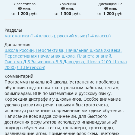
У репетитора
У ученика
Дистанционно
60 мин
:
60 мин
:
60 мин
:
от
1 200
руб.
от
1 300
руб.
от
1 200
руб.
Разделы
математика (1-4 классы)
,
русский язык (1-4 классы)
Дополнения
Школа России
,
Перспектива
,
Начальная школа XXI века
,
Перспективная начальная школа
,
Планета знаний
,
Система Д.Б.Эльконина-В.В.Давыдова
,
Школа 2100
,
Школа
2000 (Л.Г.Петерсон)
Комментарий
Программа начальной школы. Устранение пробелов в
обучении, подготовка к контрольным работам, тестам,
олимпиадам, ВПР по математике и русскому языку.
Коррекция дисграфии у школьников. Особое внимание
уделяю развитию речи, навыкам быстрого счета,
используя различные современные методики обучения.
Написание всех видов сочинений. Для быстрого
достижения результатов использую индивидуальный
подход в обучении - тесты, тренажеры, кроссворды,
развивающие игры. Применение блок-схем, цветовых