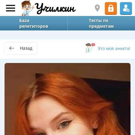
База
Тесты по
репетиторов
предметам
Назад
Это моя анкета!