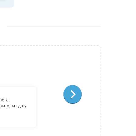
Репетитор:
Ольга Александровна
Физика
Отзыв:
но к
У дочери есть желание поступить в it лиц
ком, когда у
олимпиадеого уровня 7 и 8 класс за лето
9. Искали посильнее преподавателя для п
Ольгой Александровне! Спасибо!
Алина
14 июля 2026