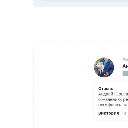
Ре
А
Ф
Отзыв:
Андрей Юрьеви
сожалению, ре
него физика н
Виктория
14