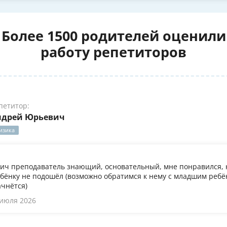
Более 1500 родителей оценили
работу репетиторов
петитор:
ндрей Юрьевич
изика
ч преподаватель знающий, основательный, мне понравился, 
бёнку не подошёл (возможно обратимся к нему с младшим ребён
ачнётся)
 июля 2026