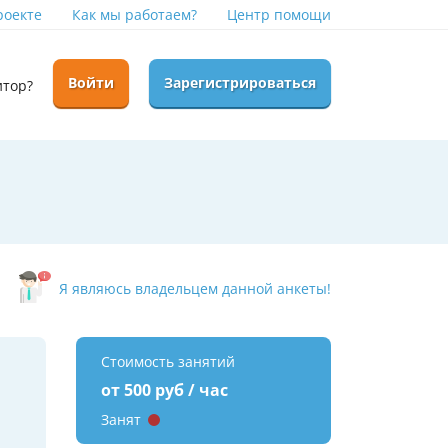
роекте
Как мы работаем?
Центр помощи
Войти
Зарегистрироваться
итор?
Я являюсь владельцем данной анкеты!
Стоимость занятий
от 500 руб / час
Занят