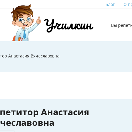
Блог
О п
Вы репет
тор Анастасия Вячеславовна
петитор Анастасия
чеславовна