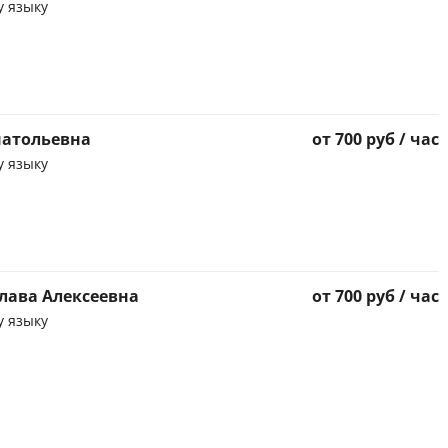
у языку
натольевна
от 700 руб / час
у языку
лава Алексеевна
от 700 руб / час
у языку