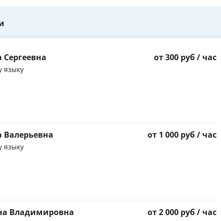
и
а Сергеевна
от 300 руб / час
у языку
а Валерьевна
от 1 000 руб / час
у языку
ана Владимировна
от 2 000 руб / час