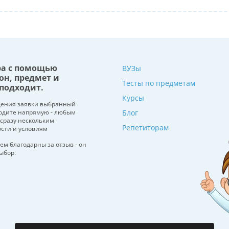
ра с помощью
ВУЗы
он, предмет и
Тесты по предметам
подходит.
Курсы
щения заявки выбранный
водите напрямую - любым
Блог
 сразу нескольким
Репетиторам
ости и условиям
ем благодарны за отзыв - он
ыбор.