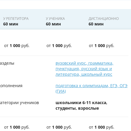
У РЕПЕТИТОРА
У УЧЕНИКА
ДИСТАНЦИОННО
60 мин
60 мин
60 мин
от
1 000
руб.
от
1 000
руб.
от
1 000
руб.
азделы
вузовский курс
,
грамматика
,
пунктуация
,
русский язык и
литература
,
школьный курс
ополнения
подготовка к олимпиадам
,
ЕГЭ
,
ОГЭ
(ГИА)
атегории учеников
школьники 6-11 класса,
студенты, взрослые
от
1 000
руб.
от
1 000
руб.
от
1 000
руб.