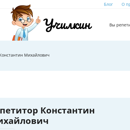
Блог
О п
Вы репет
 Константин Михайлович
петитор Константин
ихайлович