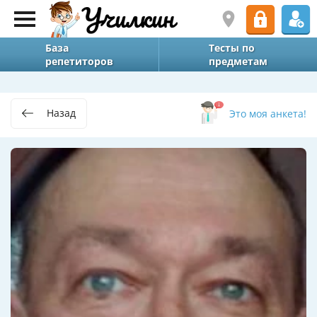
База
Тесты по
репетиторов
предметам
Назад
Это моя анкета!