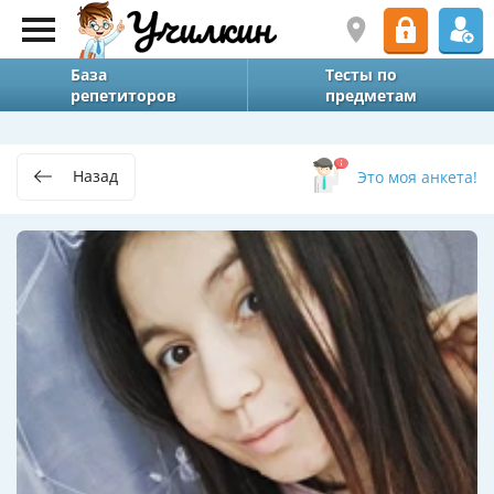
База
Тесты по
репетиторов
предметам
Назад
Это моя анкета!