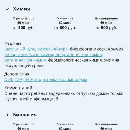
Химия
У репетитора
У ученика
Дистанционно
60 мин
:
60 мин
:
60 мин
:
от
500
руб.
от
600
руб.
от
500
руб.
Разделы
школьный курс
,
вузовский курс
,
бионеорганическая химия,
биоорганическая химия
,
неорганическая химия
,
органическая химия
,
фармакологическая химия, хиимия
окружающей среды
Дополнения
ОГЭ (ГИА)
,
ЕГЭ
,
подготовка к олимпиадам
Комментарий
Очень часто ребенка задерживаю, отпускаю домой только
с усвоенной информацией!
Биология
У репетитора
У ученика
Дистанционно
60 мин
:
60 мин
:
60 мин
: