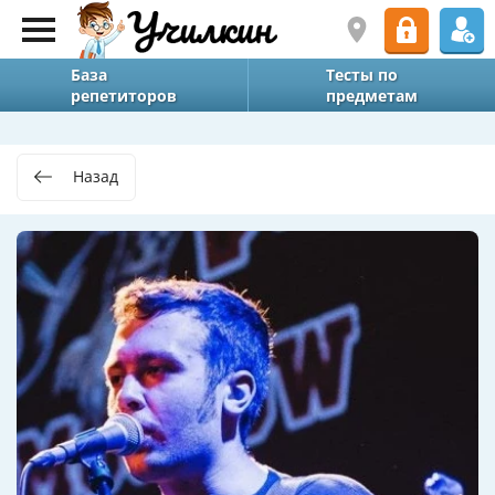
База
Тесты по
репетиторов
предметам
Назад