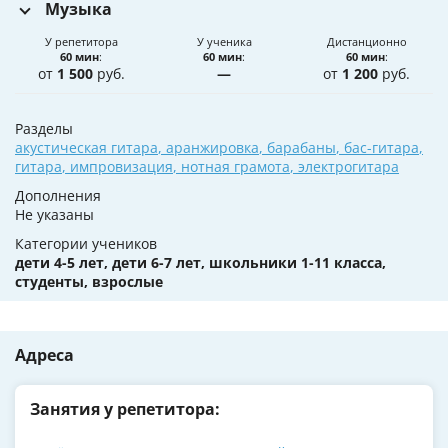
Музыка
У репетитора
У ученика
Дистанционно
60 мин
:
60 мин
:
60 мин
:
от
1 500
руб.
—
от
1 200
руб.
Разделы
акустическая гитара
,
аранжировка
,
барабаны
,
бас-гитара
,
гитара
,
импровизация
,
нотная грамота
,
электрогитара
Дополнения
Не указаны
Категории учеников
дети 4-5 лет, дети 6-7 лет, школьники 1-11 класса,
студенты, взрослые
Адреса
Занятия у репетитора: