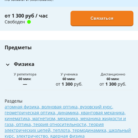
от 1 300 руб / час
Связаться
Свободен
Предметы
Физика
У репетитора
У ученика
Дистанционно
60 мин
:
60 мин
:
60 мин
:
—
от
1 300
руб.
от
1 300
руб.
Разделы
атомная физика
,
волновая оптика
,
вузовский курс
,
геометрическая оптика
,
динамика
,
квантовая механика
,
кинематика
,
магнетизм
,
механика
,
механика жидкости и
газа
,
оптика
,
теория относительности
,
теория
электрических цепей
,
теплота
,
термодинамика
,
школьный
курс
,
электричество
,
ядерная физика