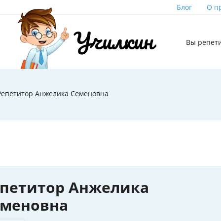
Блог
О п
Вы репет
Репетитор Анжелика Семеновна
епетитор Анжелика
еменовна