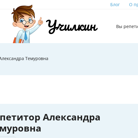
Блог
О п
Вы репет
Александра Темуровна
петитор Александра
емуровна