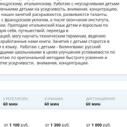
анцузскому, итальянскому. Работаю с неусидчивыми детьми
аленькими детьми на усидчивость, внимание, концнтрацию,
е наших занятий раскрываются, развиваются таланты,
 с французским уклоном, а после окончания института,
лии. Преподаю итальянский язык детям и взрослым по
 для себя, путешествий, переезда в
таций, могу научить техническим терминам, ведению
азработанные нами книги. Занятия с детьми сторится в
 к языку. Работаю с детьми - билингвами: русский
адшими школьниками в целях улучшения успеваемости по
отаю по оригинальной методике быстрого усвоения и
отке усидчивости, внимания, концентрации.
У РЕПЕТИТОРА
У УЧЕНИКА
ДИСТАНЦИОННО
60 мин
60 мин
60 мин
от
1 100
руб.
от
1 300
руб.
от
1 000
руб.