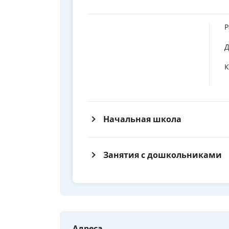
Р
Д
К
Начальная школа
Занятия с дошкольниками
Адреса