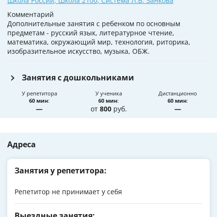
Школа России
,
Школа 2100
,
Система Л.В. Занкова
Комментарий
Дополнительные занятия с ребенком по основным
предметам - русский язык, литературное чтение,
математика, окружающий мир, технология, риторика,
изобразительное искусство, музыка, ОБЖ.
Занятия с дошкольниками
У репетитора
У ученика
Дистанционно
60 мин
:
60 мин
:
60 мин
:
—
от
800
руб.
—
Адреса
Занятия у репетитора:
Репетитор не принимает у себя
Выездные занятия: