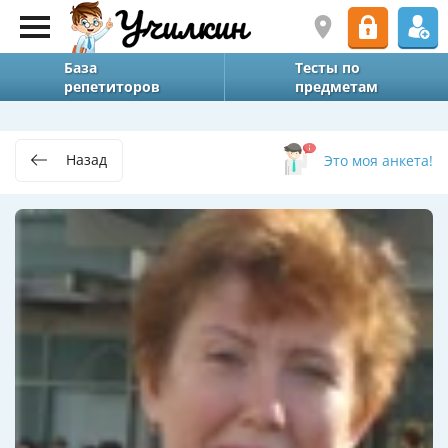
База
Тесты по
репетиторов
предметам
Назад
Это моя анкета!