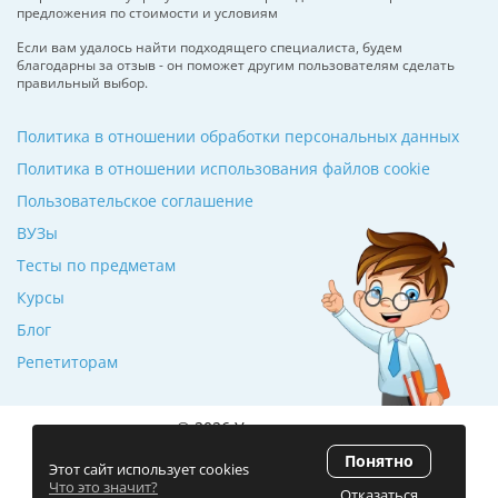
предложения по стоимости и условиям
Если вам удалось найти подходящего специалиста, будем
благодарны за отзыв - он поможет другим пользователям сделать
правильный выбор.
Политика в отношении обработки персональных данных
Политика в отношении использования файлов cookie
Пользовательское соглашение
ВУЗы
Тесты по предметам
Курсы
Блог
Репетиторам
© 2026 Училкин.ru
Понятно
Рейтинг 5.0
(120 отзывов)
Этот сайт использует cookies
Что это значит?
Отказаться