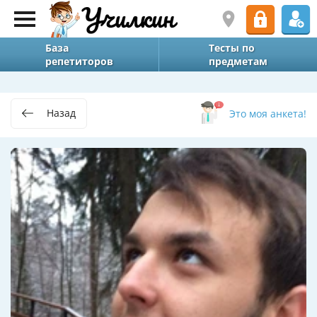
База
Тесты по
репетиторов
предметам
Назад
Это моя анкета!