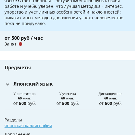
языке Ответственно и с энтузиазмом отношусь к своей
работе и учебе, уверен, что лучшая методика - интерес,
упорство и учет личных особенностей и наклонностей:
никаких иных методов достижения успеха человечество
пока не придумало.
от 500 руб / час
Занят
Предметы
Японский язык
У репетитора
У ученика
Дистанционно
60 мин
:
60 мин
:
60 мин
:
от
500
руб.
от
500
руб.
от
500
руб.
Разделы
японская каллиграфия
Дополнения