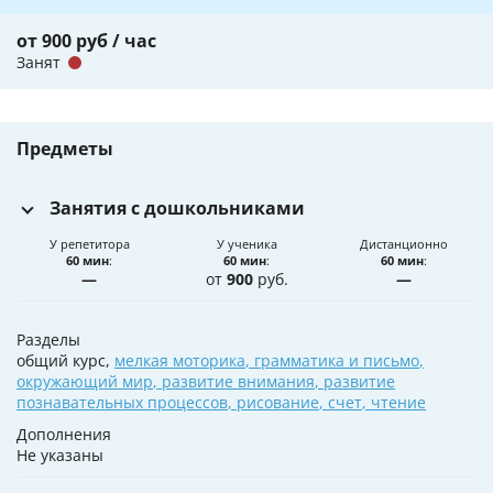
от 900 руб / час
Занят
Предметы
Занятия с дошкольниками
У репетитора
У ученика
Дистанционно
60 мин
:
60 мин
:
60 мин
:
—
от
900
руб.
—
Разделы
общий курс,
мелкая моторика
,
грамматика и письмо
,
окружающий мир
,
развитие внимания
,
развитие
познавательных процессов
,
рисование
,
счет
,
чтение
Дополнения
Не указаны