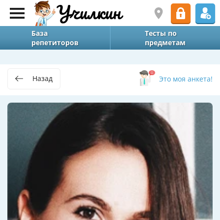
База
Тесты по
репетиторов
предметам
Назад
Это моя анкета!