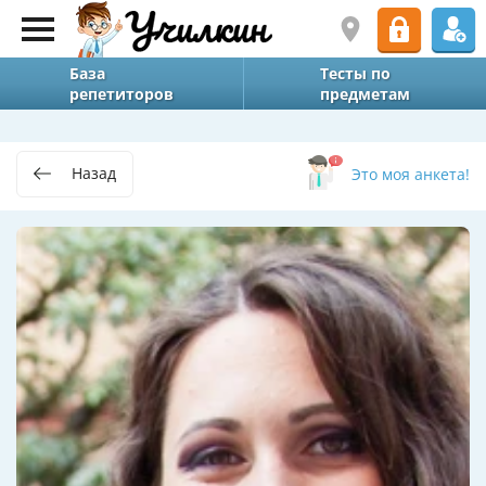
База
Тесты по
репетиторов
предметам
Назад
Это моя анкета!