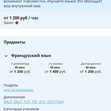
возникают повсеместно. Изучайте языки! Это обогащает
ваш внутренний мир.
от 1 200 руб / час
Занят
Предметы
Французский язык
У репетитора
У ученика
Дистанционно
60 мин
:
60 мин
:
60 мин
:
от
1 200
руб.
от
1 400
руб.
от
1 200
руб.
Разделы
для начинающих
Дополнения
DALF
,
DELF
,
TCF
,
TEF
,
ЕГЭ
,
ОГЭ (ГИА)
Категории учеников