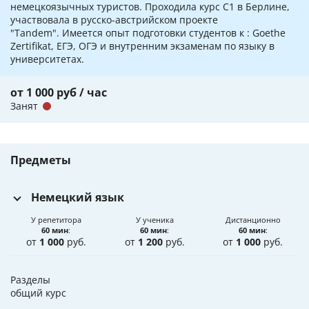
немецкоязычных туристов. Проходила курс C1 в Берлине,
участвовала в русско-австрийском проекте
"Tandem". Имеется опыт подготовки студентов к : Goethe
Zertifikat, ЕГЭ, ОГЭ и внутренним экзаменам по языку в
университетах.
от 1 000 руб / час
Занят
Предметы
Немецкий язык
У репетитора
У ученика
Дистанционно
60 мин
:
60 мин
:
60 мин
:
от
1 000
руб.
от
1 200
руб.
от
1 000
руб.
Разделы
общий курс