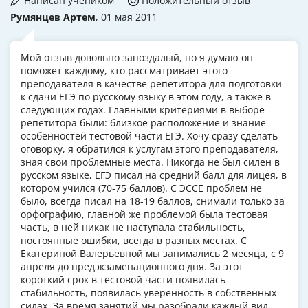
Написан учеником
Положительный отзыв
Румянцев Артем
, 01 мая 2011
Мой отзыв довольно запоздалый, но я думаю он
поможет каждому, кто рассматривает этого
преподавателя в качестве репетитора для подготовки
к сдачи ЕГЭ по русскому языку в этом году, а также в
следующих годах. Главными критериями в выборе
репетитора были: близкое расположение и знание
особенностей тестовой части ЕГЭ. Хочу сразу сделать
оговорку, я обратился к услугам этого преподавателя,
зная свои проблемные места. Никогда не был силен в
русском языке, ЕГЭ писал на средний балл для лицея, в
котором учился (70-75 баллов). С ЭССЕ проблем не
было, всегда писал на 18-19 баллов, снимали только за
орфографию, главной же проблемой была тестовая
часть, в ней никак не наступала стабильность,
постоянные ошибки, всегда в разных местах. С
Екатериной Валерьевной мы занимались 2 месяца, с 9
апреля до предэкзаменационного дня. За этот
короткий срок в тестовой части появилась
стабильность, появилась уверенность в собственных
силах. За время занятий мы разобрали каждый вид