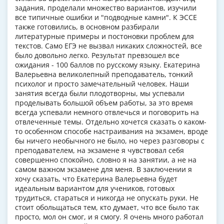
задания, проделали множество вариантов, изучили
все типичные ошибки и "подводные камни". К ЭССЕ
также готовились, в основном разбирали
литературные примеры и постоновки проблем для
текстов. Само ЕГЭ не вызвал никаких сложностей, все
было довольно легко. Результат превзошел все
ожидания - 100 баллов по русскому языку. Екатерина
Валерьевна великолепный преподаватель, тонкий
психолог и просто замечательный человек. Наши
занятия всегда были плодотворны, мы успевали
проделывать большой объем работы, за это время
всегда успевали немного отвлечься и поговорить на
отвлеченные темы. Отдельно хочется сказать о каком-
то особенном способе настраивания на экзамен, вроде
бы ничего необычного не было, но через разговоры с
преподавателем, на экзамене я чувствовал себя
совершенно спокойно, словно я на занятии, а не на
самом важном экзамене для меня. В заключении я
хочу сказать, что Екатерина Валерьевна будет
идеальным вариантом для учеников, готовых
трудиться, стараться и никогда не опускать руки. Не
стоит обольщаться тем, кто думает, что все было так
просто, мол он смог, и я смогу. Я очень много работал