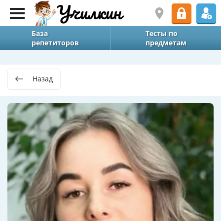
База
Тесты по
репетиторов
предметам
Назад