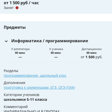
от 1 500 руб / час
Занят
Предметы
Информатика / программирование
У репетитора
У ученика
Дистанционно
60 мин
:
60 мин
:
60 мин
:
—
—
от
1 500
руб.
Разделы
программирование
,
школьный курс
Дополнения
подготовка к олимпиадам
,
ЕГЭ
,
ОГЭ (ГИА)
Категории учеников
школьники 5-11 класса
Комментарий
ИНДИВИДУАЛЬНО И В ГРУППАХ