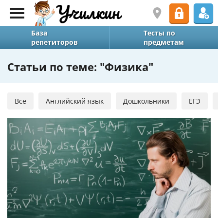
База
Тесты по
репетиторов
предметам
Статьи по теме: "Физика"
Все
Английский язык
Дошкольники
ЕГЭ