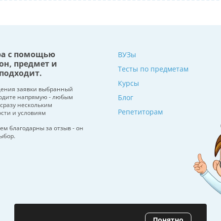
ра с помощью
ВУЗы
он, предмет и
Тесты по предметам
подходит.
Курсы
щения заявки выбранный
водите напрямую - любым
Блог
 сразу нескольким
Репетиторам
ости и условиям
ем благодарны за отзыв - он
ыбор.
Понятно