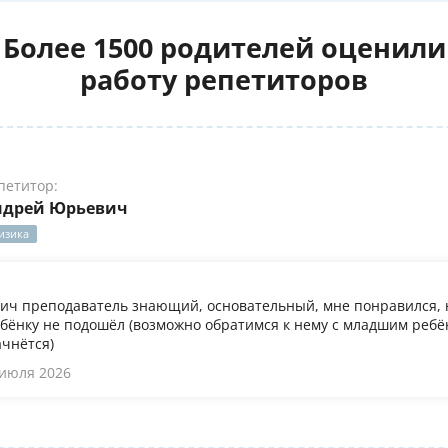
Более 1500 родителей оценили
работу репетиторов
петитор:
ндрей Юрьевич
изика
ч преподаватель знающий, основательный, мне понравился, 
бёнку не подошёл (возможно обратимся к нему с младшим ребён
ачнётся)
 июля 2026