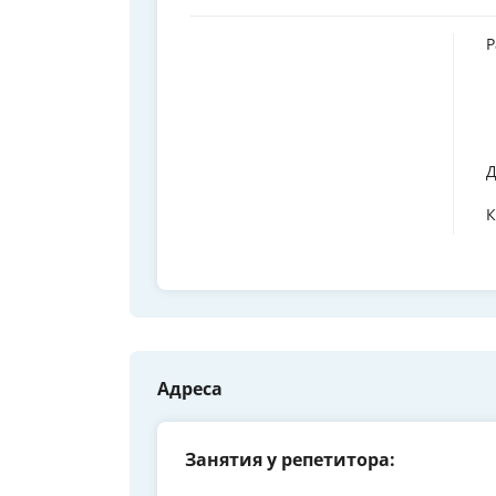
Р
Д
К
Адреса
Занятия у репетитора: