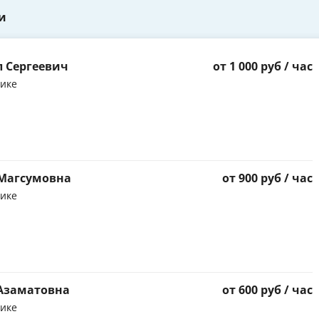
и
 Сергеевич
от 1 000 руб / час
тике
 Магсумовна
от 900 руб / час
тике
 Азаматовна
от 600 руб / час
тике