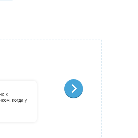
Репетитор:
Ольга Александровна
Физика
Отзыв:
но к
У дочери есть желание поступить в it лиц
ком, когда у
олимпиадеого уровня 7 и 8 класс за лето
9. Искали посильнее преподавателя для п
Ольгой Александровне! Спасибо!
Алина
14 июля 2026