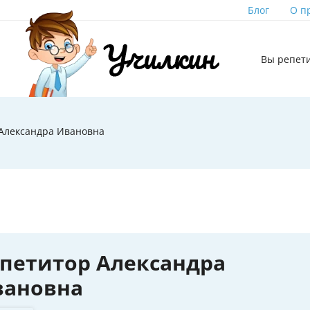
Блог
О п
Вы репет
Александра Ивановна
петитор Александра
вановна