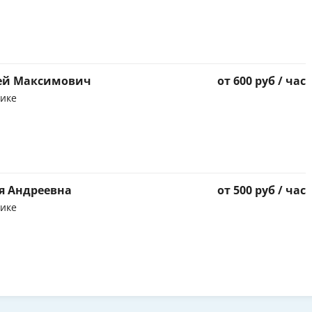
ей Максимович
от 600 руб / час
тике
я Андреевна
от 500 руб / час
тике