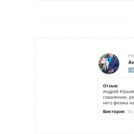
Ре
А
Ф
Отзыв:
Андрей Юрьеви
сожалению, ре
него физика н
Виктория
14