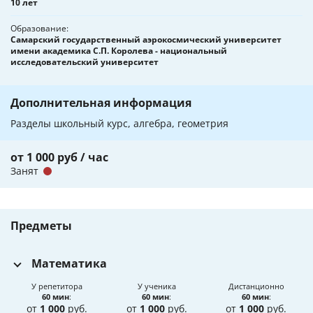
10 лет
Образование
Самарский государственный аэрокосмический университет
имени академика С.П. Королева - национальный
исследовательский университет
Дополнительная информация
Разделы школьный курс, алгебра, геометрия
от 1 000 руб / час
Занят
Предметы
Математика
У репетитора
У ученика
Дистанционно
60 мин
:
60 мин
:
60 мин
:
от
1 000
руб.
от
1 000
руб.
от
1 000
руб.