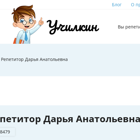
Блог
О п
Вы репет
Репетитор Дарья Анатольевна
петитор Дарья Анатольевн
 8479