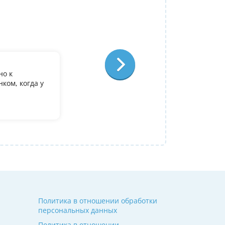
Репетитор:
Ольга Александровна
Физика
Отзыв:
но к
У дочери есть желание поступить в it лиц
ком, когда у
олимпиадеого уровня 7 и 8 класс за лето
9. Искали посильнее преподавателя для п
Ольгой Александровне! Спасибо!
Алина
14 июля 2026
Политика в отношении обработки
персональных данных
Политика в отношении