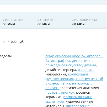
У РЕПЕТИТОРА
У УЧЕНИКА
ДИСТАНЦИОННО
60 мин
60 мин
60 мин
от
1 000
руб.
—
—
азделы
академический рисунок
,
акварель
,
батик
,
графика
,
декоративно-
прикладное искусство
,
дизайн
,
дизайн интерьера,
живопись
,
колористика,
композиция
(художественная)
,
конструктивный
рисунок
,
лепка
,
натюрморт
,
пейзаж
,
пластическая анатомия,
портрет
,
рисунок
,
роспись
керамики,
роспись по ткани
,
скульптура
,
художественные
материалы,
цветоведение