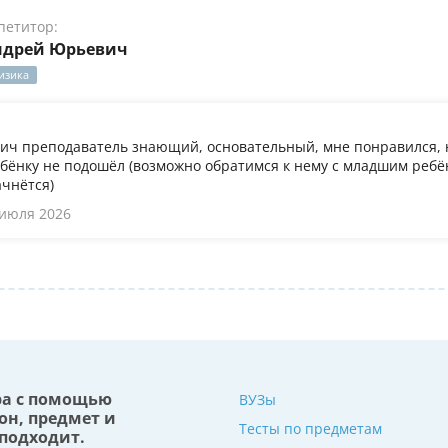
петитор:
ндрей Юрьевич
изика
ч преподаватель знающий, основательный, мне понравился, 
бёнку не подошёл (возможно обратимся к нему с младшим ребён
ачнётся)
 июля 2026
ра с помощью
ВУЗы
он, предмет и
Тесты по предметам
подходит.