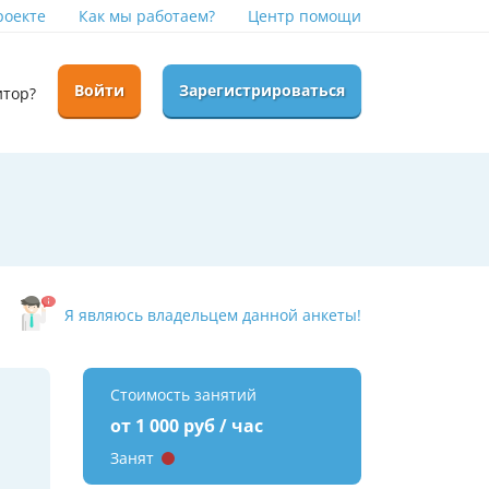
роекте
Как мы работаем?
Центр помощи
Войти
Зарегистрироваться
итор?
Я являюсь владельцем данной анкеты!
Стоимость занятий
а
от 1 000 руб / час
Занят