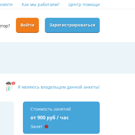
роекте
Как мы работаем?
Центр помощи
Войти
Зарегистрироваться
итор?
Я являюсь владельцем данной анкеты!
Стоимость занятий
от 900 руб / час
Занят