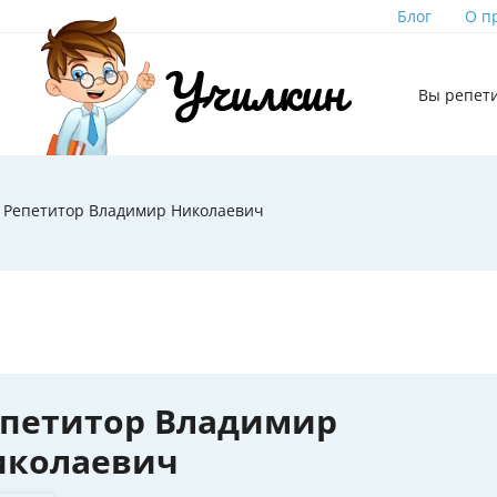
Блог
О п
Вы репет
Репетитор Владимир Николаевич
епетитор Владимир
иколаевич