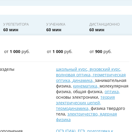
У РЕПЕТИТОРА
У УЧЕНИКА
ДИСТАНЦИОННО
60 мин
60 мин
60 мин
от
1 000
руб.
от
1 000
руб.
от
900
руб.
азделы
школьный курс
,
вузовский курс
,
волновая оптика
,
геометрическая
оптика
,
динамика
,
занимательная
физика,
кинематика
,
молекулярная
физика, общая физика,
оптика
,
основы электроники,
теория
электрических цепей
,
термодинамика
,
физика твердого
тела,
электричество
,
ядерная
физика
ополнения
ОГЭ (ГИА)
,
ЕГЭ
,
подготовка к