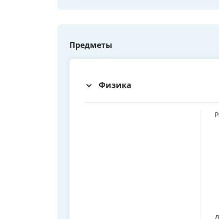
Предметы
Физика
Р
Д