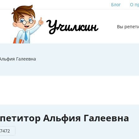
Блог
О п
Вы репет
Альфия Галеевна
петитор Альфия Галеевна
 7472