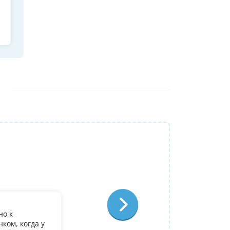
Репетитор:
Ольга Александровна
Физика
Отзыв:
но к
У дочери есть желание поступить в it лиц
ком, когда у
олимпиадеого уровня 7 и 8 класс за лето