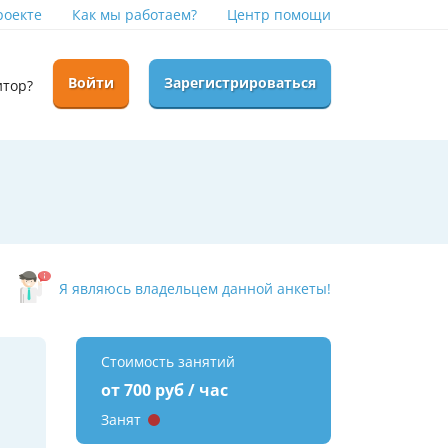
роекте
Как мы работаем?
Центр помощи
Войти
Зарегистрироваться
итор?
Я являюсь владельцем данной анкеты!
Стоимость занятий
от 700 руб / час
Занят