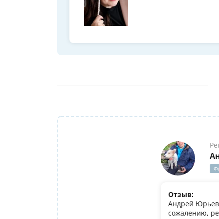
Ре
А
Ф
Отзыв:
Андрей Юрьеви
сожалению, ре