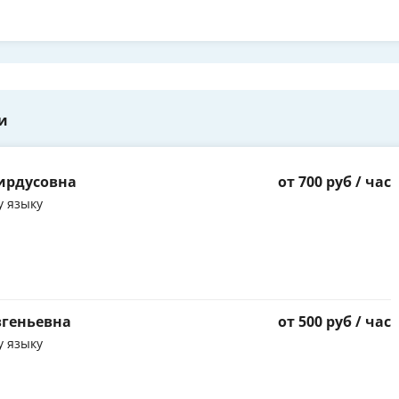
и
ирдусовна
от 700 руб / час
у языку
вгеньевна
от 500 руб / час
у языку