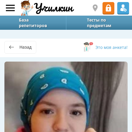
База
Тесты по
репетиторов
предметам
Назад
Это моя анкета!