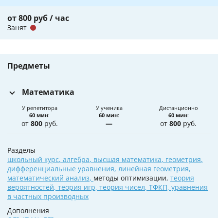
от 800 руб / час
Занят
Предметы
Математика
У репетитора
У ученика
Дистанционно
60 мин
:
60 мин
:
60 мин
:
от
800
руб.
—
от
800
руб.
Разделы
школьный курс
,
алгебра
,
высшая математика
,
геометрия
,
дифференциальные уравнения
,
линейная геометрия
,
математический анализ
,
методы оптимизации,
теория
вероятностей
,
теория игр
,
теория чисел
,
ТФКП
,
уравнения
в частных производных
Дополнения