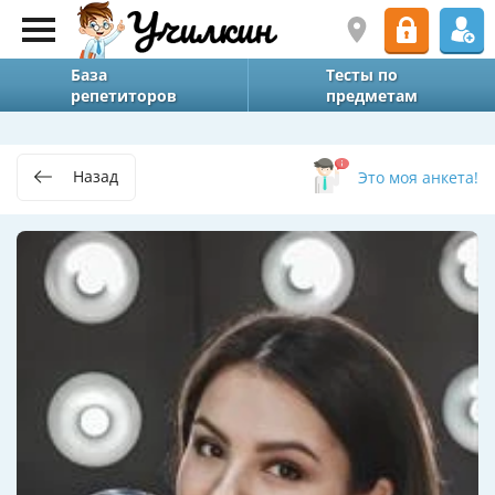
База
Тесты по
репетиторов
предметам
Назад
Это моя анкета!