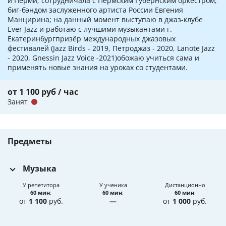
и Перми; сотрудничала с Пермским Губернским оркестром,
биг-бэндом заслуженного артиста России Евгения
Манцирина; на данный момент выступаю в джаз-клубе
Ever Jazz и работаю с лучшими музыкантами г.
Екатеринбургпризёр международных джазовых
фестивалей (Jazz Birds - 2019, Петроджаз - 2020, Lanote Jazz
- 2020, Gnessin Jazz Voice -2021)обожаю учиться сама и
применять новые знания на уроках со студентами.
от 1 100 руб / час
Занят
Предметы
Музыка
У репетитора
У ученика
Дистанционно
60 мин
:
60 мин
:
60 мин
:
от
1 100
руб.
—
от
1 000
руб.