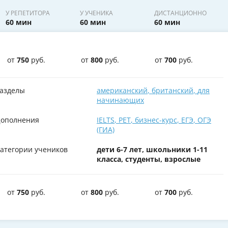
У РЕПЕТИТОРА
У УЧЕНИКА
ДИСТАНЦИОННО
60 мин
60 мин
60 мин
от
750
руб.
от
800
руб.
от
700
руб.
азделы
американский
,
британский
,
для
начинающих
ополнения
IELTS
,
PET
,
бизнес-курс
,
ЕГЭ
,
ОГЭ
(ГИА)
атегории учеников
дети 6-7 лет, школьники 1-11
класса, студенты, взрослые
от
750
руб.
от
800
руб.
от
700
руб.