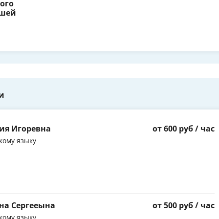
ого
сшей
и
ия Игоревна
от 600 руб / час
кому языку
на Сергееына
от 500 руб / час
кому языку