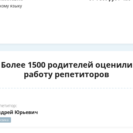
кому языку
Более 1500 родителей оценили
работу репетиторов
петитор:
ндрей Юрьевич
изика