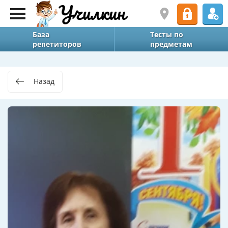
База
Тесты по
репетиторов
предметам
Назад