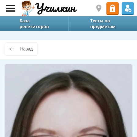
База
Тесты по
репетиторов
предметам
Назад