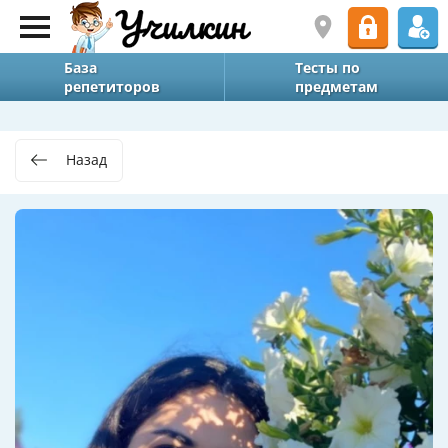
База
Тесты по
репетиторов
предметам
Назад