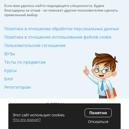
Если вам удалось найти подходящего специалиста, будем
благодарны за отзыв - он поможет другим пользователям сделать
правильный выбор.
Политика в отношении обработки персональных данных
Политика в отношении использования файлов cookie
Пользовательское соглашение
ВУЗы
Тесты по предметам
Курсы
Блог
Репетиторам
© 2026 Училкин.ru
Понятно
Рейтинг 5.0
(120 отзывов)
Этот сайт использует cookies
Что это значит?
Отказаться
Разработка сайта
ZmitroC.by
™