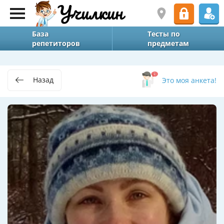
База
Тесты по
репетиторов
предметам
Назад
Это моя анкета!