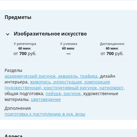
Предметы
Изобразительное искусство
У репетитора
У ученика
Дистанционно
60 мин
:
60 мин
:
60 мин
:
от
700
руб.
—
от
700
руб.
Разделы
академический рисунок
,
акварель
,
графика
,
дизайн
интерьера,
живопись
,
иллюстрация
,
композиция
(художественная)
,
конструктивный рисунок
,
натюрморт
,
общая подготовка,
пейзаж
,
рисунок
,
художественные
материалы,
цветоведение
Дополнения
подготовка к поступлению в худ. вузы
Адреса