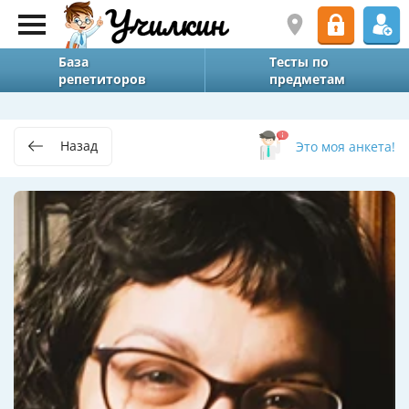
База
Тесты по
репетиторов
предметам
Назад
Это моя анкета!