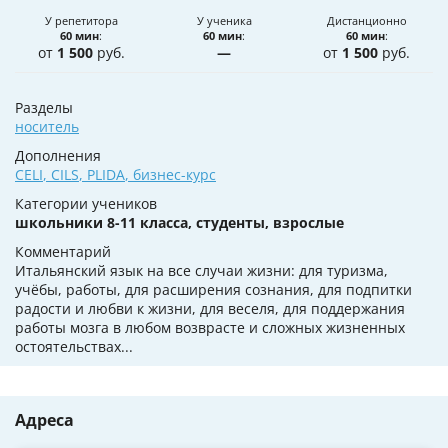
У репетитора
У ученика
Дистанционно
60 мин
:
60 мин
:
60 мин
:
от
1 500
руб.
—
от
1 500
руб.
Разделы
носитель
Дополнения
CELI
,
CILS
,
PLIDA
,
бизнес-курс
Категории учеников
школьники 8-11 класса, студенты, взрослые
Комментарий
Итальянский язык на все случаи жизни: для туризма,
учёбы, работы, для расширения сознания, для подпитки
радости и любви к жизни, для веселя, для поддержания
работы мозга в любом возврасте и сложных жизненных
остоятельствах...
Адреса