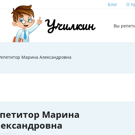
Блог
О п
Вы репет
Репетитор Марина Александровна
епетитор Марина
лександровна