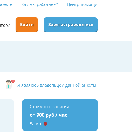
роекте
Как мы работаем?
Центр помощи
Войти
Зарегистрироваться
итор?
Я являюсь владельцем данной анкеты!
Стоимость занятий
от 900 руб / час
Занят