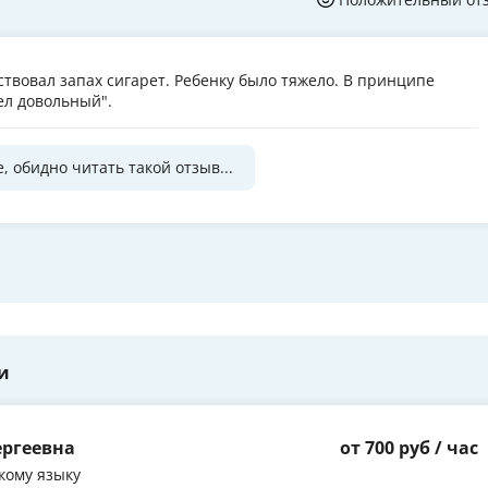
ствовал запах сигарет. Ребенку было тяжело. В принципе
ел довольный".
, обидно читать такой отзыв...
и
ергеевна
от 700 руб / час
кому языку