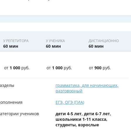
У РЕПЕТИТОРА
У УЧЕНИКА
ДИСТАНЦИОННО
60 мин
60 мин
60 мин
от
1 000
руб.
от
1 000
руб.
от
900
руб.
азделы
грамматика
,
для начинающих
,
разговорный
ополнения
ЕГЭ
,
ОГЭ (ГИА)
атегории учеников
дети 4-5 лет, дети 6-7 лет,
школьники 1-11 класса,
студенты, взрослые