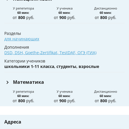
У репетитора
У ученика
Дистанционно
60 мин
:
60 мин
:
60 мин
:
от
800
руб.
от
900
руб.
от
800
руб.
Разделы
для начинающих
Дополнения
DSD
,
DSH
,
Goethe-Zertifikat
,
TestDAF
,
ОГЭ (ГИА)
Категории учеников
школьники 1-11 класса, студенты, взрослые
Математика
У репетитора
У ученика
Дистанционно
60 мин
:
60 мин
:
60 мин
:
от
800
руб.
от
900
руб.
от
800
руб.
Адреса