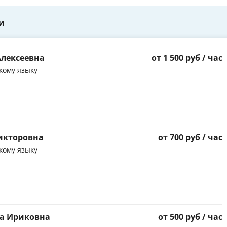
и
Алексеевна
от 1 500 руб / час
кому языку
икторовна
от 700 руб / час
кому языку
ра Ириковна
от 500 руб / час