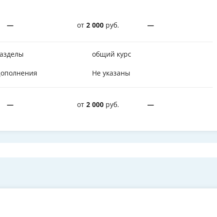
—
от
2 000
руб.
—
азделы
общий курс
ополнения
Не указаны
—
от
2 000
руб.
—