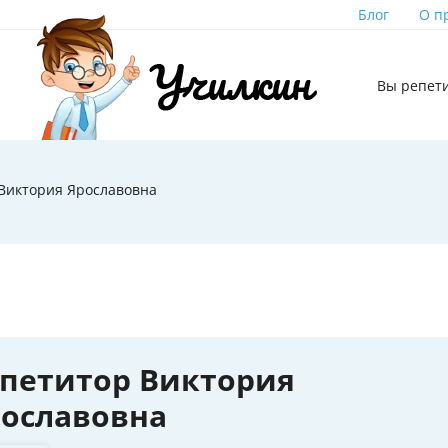
Блог
О п
Вы репет
Виктория Ярославовна
петитор Виктория
ославовна