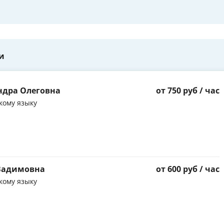
и
ндра Олеговна
от 750 руб / час
кому языку
 Вадимовна
от 600 руб / час
кому языку