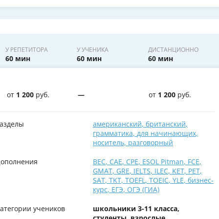
У РЕПЕТИТОРА
У УЧЕНИКА
ДИСТАНЦИОННО
60 мин
60 мин
60 мин
от
1 200
руб.
—
от
1 200
руб.
азделы
американский
,
британский
,
грамматика
,
для начинающих
,
носитель
,
разговорный
ополнения
BEC
,
CAE
,
CPE
,
ESOL Pitman
,
FCE
,
GMAT
,
GRE
,
IELTS
,
ILEC
,
KET
,
PET
,
SAT
,
TKT
,
TOEFL
,
TOEIC
,
YLE
,
бизнес-
курс
,
ЕГЭ
,
ОГЭ (ГИА)
атегории учеников
школьники 3-11 класса,
студенты, взрослые