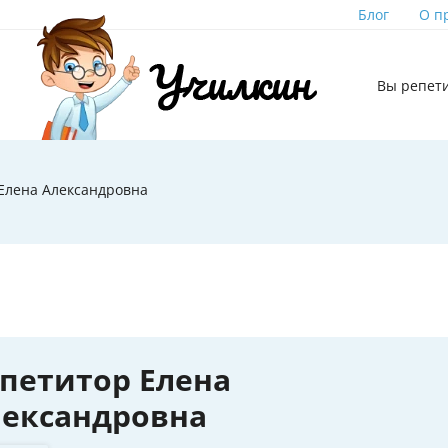
Блог
О п
Вы репет
Елена Александровна
петитор Елена
лександровна