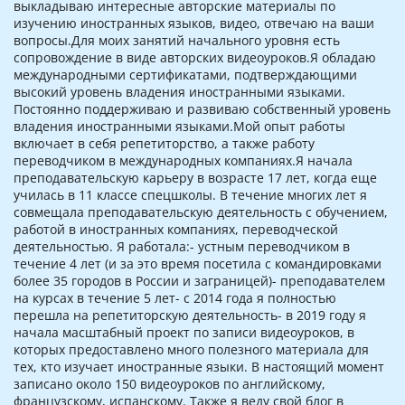
выкладываю интересные авторские материалы по
изучению иностранных языков, видео, отвечаю на ваши
вопросы.Для моих занятий начального уровня есть
сопровождение в виде авторских видеоуроков.Я обладаю
международными сертификатами, подтверждающими
высокий уровень владения иностранными языками.
Постоянно поддерживаю и развиваю собственный уровень
владения иностранными языками.Мой опыт работы
включает в себя репетиторство, а также работу
переводчиком в международных компаниях.Я начала
преподавательскую карьеру в возрасте 17 лет, когда еще
училась в 11 классе спецшколы. В течение многих лет я
совмещала преподавательскую деятельность с обучением,
работой в иностранных компаниях, переводческой
деятельностью. Я работала:- устным переводчиком в
течение 4 лет (и за это время посетила с командировками
более 35 городов в России и заграницей)- преподавателем
на курсах в течение 5 лет- с 2014 года я полностью
перешла на репетиторскую деятельность- в 2019 году я
начала масштабный проект по записи видеоуроков, в
которых предоставлено много полезного материала для
тех, кто изучает иностранные языки. В настоящий момент
записано около 150 видеоуроков по английскому,
французскому, испанскому. Также я веду свой блог в