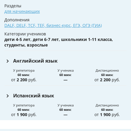
Разделы
для начинающих
Дополнения
DALF
,
DELF
,
TCF
,
TEF
,
бизнес-курс
,
ЕГЭ
,
ОГЭ (ГИА)
Категории учеников
дети 4-5 лет, дети 6-7 лет, школьники 1-11 класса,
студенты, взрослые
Английский язык
У репетитора
У ученика
Дистанционно
60 мин
:
60 мин
:
60 мин
:
от
2 200
руб.
—
от
2 200
руб.
Испанский язык
У репетитора
У ученика
Дистанционно
60 мин
:
60 мин
:
60 мин
:
от
1 900
руб.
—
от
1 900
руб.