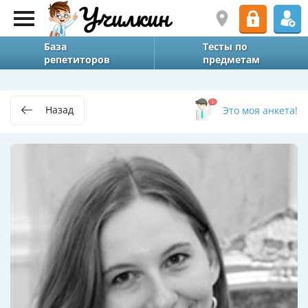
База
Тесты по
репетиторов
предметам
Назад
Это моя анкета!